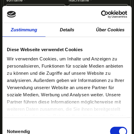
E-Mail Adresse
*
Zustimmung
Details
Über Cookies
Diese Webseite verwendet Cookies
Telefonnummer
*
Wir verwenden Cookies, um Inhalte und Anzeigen zu
personalisieren, Funktionen für soziale Medien anbieten
zu können und die Zugriffe auf unsere Website zu
analysieren. Außerdem geben wir Informationen zu Ihrer
Finanzierung
Inzahlungnahme
Probefahrt
Verwendung unserer Website an unsere Partner für
soziale Medien, Werbung und Analysen weiter. Unsere
Partner führen diese Informationen möglicherweise mit
Deine Nachricht
weiteren Daten zusammen, die Sie ihnen bereitgestellt
haben oder die sie im Rahmen Ihrer Nutzung der Dienste
gesammelt haben.
Einwilligungsauswahl
Notwendig