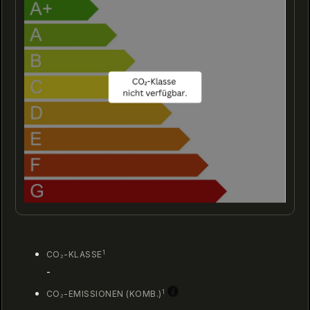
1
CO₂-KLASSE
-
1
CO₂-EMISSIONEN (KOMB.)