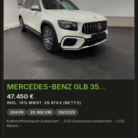
MERCEDES-BENZ GLB 35
4M*PANO*MULTIBEAM*NAVI*SH
47.450 €
INKL. 19% MWST.
39.874 € (NETTO)
306 PS
20.962 KM
06/2025
Kraftstoffverbrauch kombiniert: -; CO2-Emissionen kombiniert: -; CO2-
Klasse: -