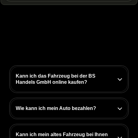
Kann ich das Fahrzeug bei der BS
Handels GmbH online kaufen?
Der Fahrzeugkauf bei uns ist unkompliziert
und komfortabel. Finden Sie Ihr
Wie kann ich mein Auto bezahlen?
Wunschfahrzeug über unsere
und entdecken Sie auf der
Autoübersichtsseite
Die BS Handels GmbH bietet Ihnen
Autodetailseite alle wichtigen Informationen,
verschiedene Zahlungsmöglichkeiten,
Kann ich mein altes Fahrzeug bei Ihnen
wie Fahrzeugzustand und besondere